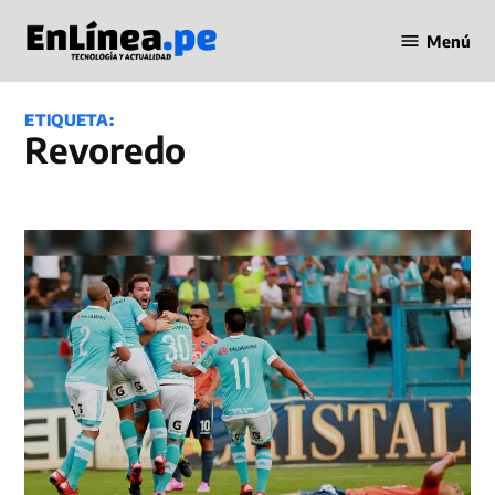
Saltar
Menú
al
Periodismo
contenido
en Línea
ETIQUETA:
Revoredo