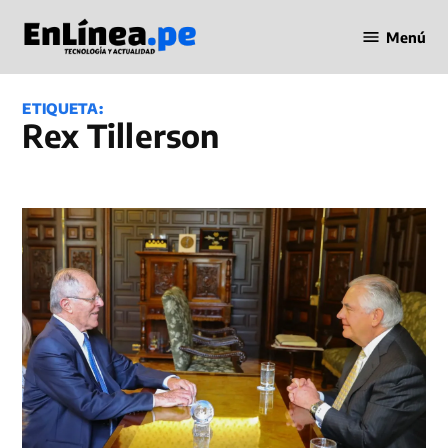
Saltar
Menú
al
Periodismo
contenido
en Línea
ETIQUETA:
Rex Tillerson