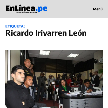
Saltar
Menú
al
Periodismo
contenido
en Línea
ETIQUETA:
Ricardo Irivarren León