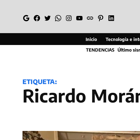
Saltar
al
Google
Facebook
Twitter
Whatsapp
Instagram
YouTube
Web
Pinterest
Linkedin
contenido
Inicio
Tecnología e inte
TENDENCIAS
Último si
ETIQUETA:
Ricardo Morá