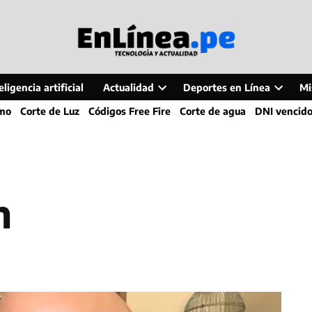
ligencia artificial
Actualidad
Deportes en Línea
Mi
Open
Open
smo
Corte de Luz
Códigos Free Fire
Corte de agua
DNI vencid
dropdown
dropdo
menu
menu
n