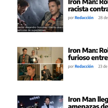
Iron Man: Ro
racista contr
por
Redacción
28 de
Iron Man: R
furioso entr
por
Redacción
23 de 
Iron Man lle
amenazas de 