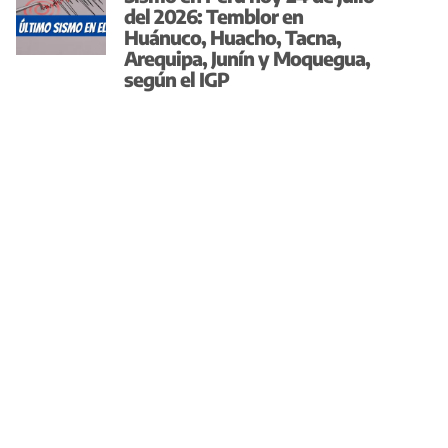
del 2026: Temblor en
Huánuco, Huacho, Tacna,
Arequipa, Junín y Moquegua,
según el IGP