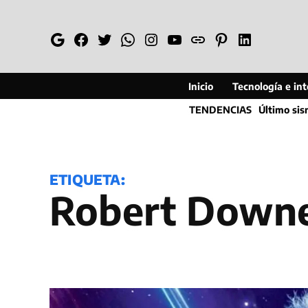
Saltar
al
Google
Facebook
Twitter
Whatsapp
Instagram
YouTube
Web
Pinterest
Linkedin
contenido
Inicio
Tecnología e inte
TENDENCIAS
Último si
ETIQUETA:
Robert Downe