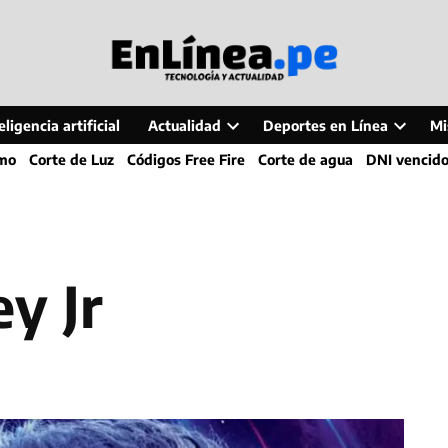
ligencia artificial
Actualidad
Deportes en Línea
Mi
Open
Open
smo
Corte de Luz
Códigos Free Fire
Corte de agua
DNI vencid
dropdown
dropdo
menu
menu
y Jr