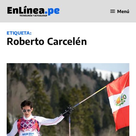
Saltar
Menú
al
Periodismo
contenido
en Línea
ETIQUETA:
Roberto Carcelén