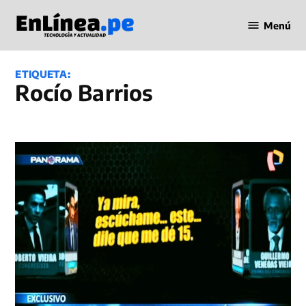
Saltar
Menú
al
Periodismo
contenido
en Línea
ETIQUETA:
Rocío Barrios