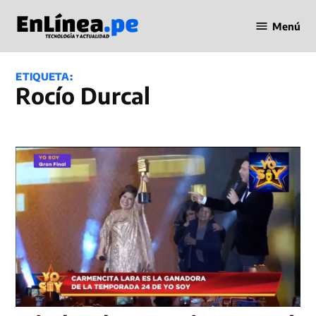
Saltar
Menú
al
Periodismo
contenido
en Línea
ETIQUETA:
Rocío Durcal