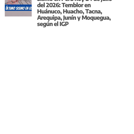
del 2026: Temblor en
Huánuco, Huacho, Tacna,
Arequipa, Junín y Moquegua,
según el IGP