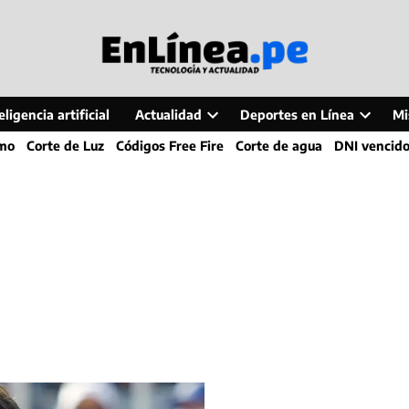
ligencia artificial
Actualidad
Deportes en Línea
Mi
Open
Open
smo
Corte de Luz
Códigos Free Fire
Corte de agua
DNI vencid
dropdown
dropdo
menu
menu