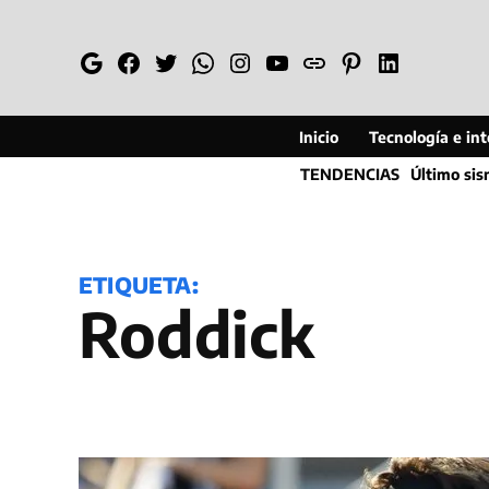
Saltar
al
Google
Facebook
Twitter
Whatsapp
Instagram
YouTube
Web
Pinterest
Linkedin
contenido
Inicio
Tecnología e inte
TENDENCIAS
Último si
ETIQUETA:
Roddick