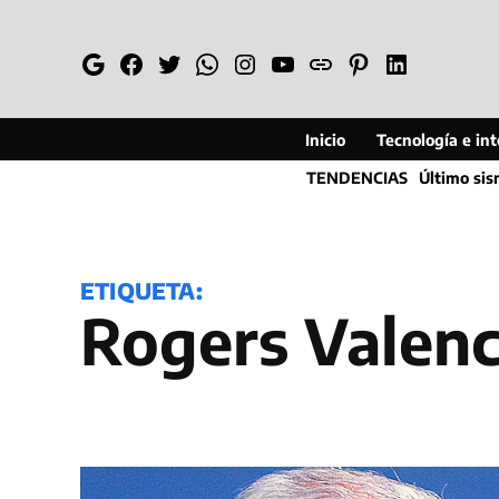
Saltar
al
Google
Facebook
Twitter
Whatsapp
Instagram
YouTube
Web
Pinterest
Linkedin
contenido
Inicio
Tecnología e inte
TENDENCIAS
Último si
ETIQUETA:
Rogers Valenc