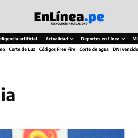
ligencia artificial
Actualidad
Deportes en Línea
Mi
Open
Open
smo
Corte de Luz
Códigos Free Fire
Corte de agua
DNI vencid
dropdown
dropdo
menu
menu
ia