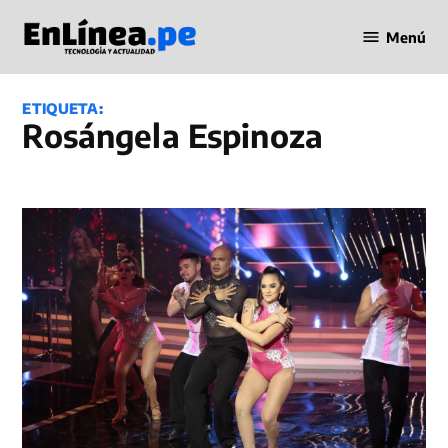
Saltar
Menú
al
Periodismo
contenido
en Línea
ETIQUETA:
Rosángela Espinoza