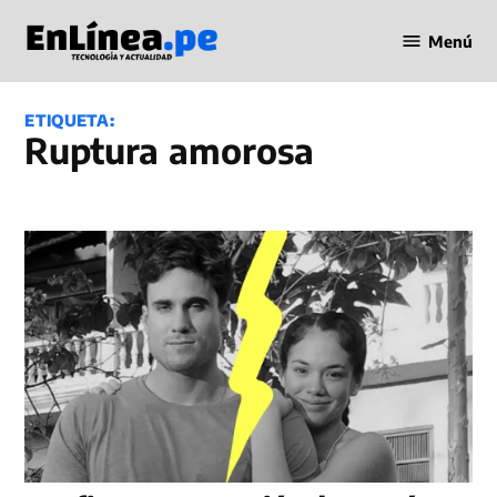
Saltar
Menú
al
Periodismo
contenido
en Línea
ETIQUETA:
ruptura amorosa