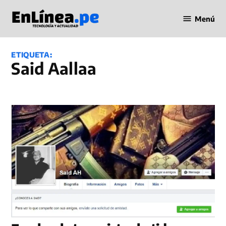
Saltar
Menú
al
Periodismo
contenido
en Línea
ETIQUETA:
Said Aallaa