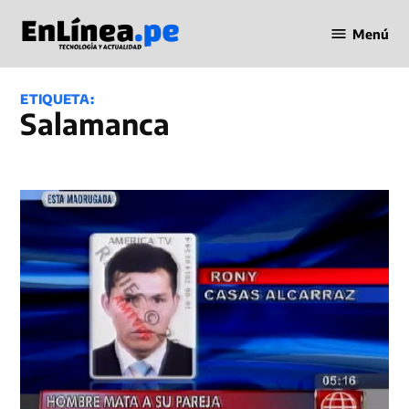
Saltar
Menú
al
Periodismo
contenido
en Línea
ETIQUETA:
Salamanca