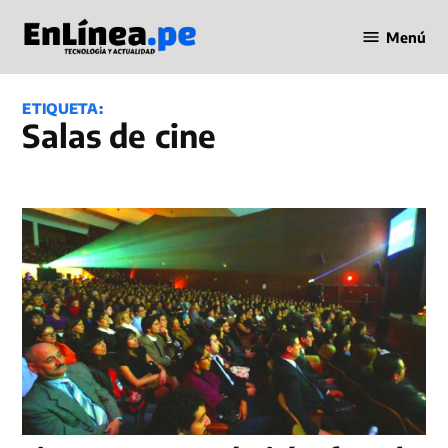
Saltar
Menú
al
Periodismo
contenido
en Línea
ETIQUETA:
salas de cine