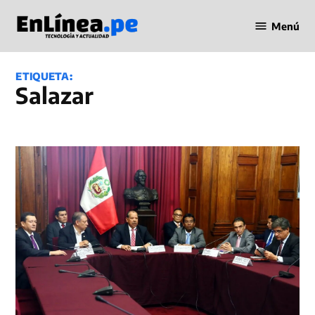
Saltar
Menú
al
Periodismo
contenido
en Línea
ETIQUETA:
Salazar