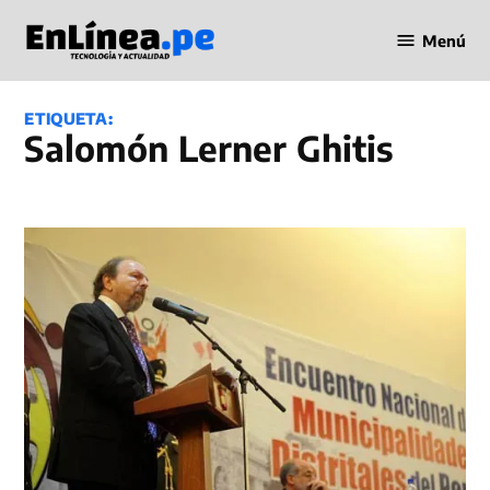
Saltar
Menú
al
Periodismo
contenido
en Línea
ETIQUETA:
Salomón Lerner Ghitis