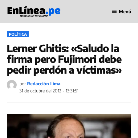
Saltar
Menú
al
Periodismo
contenido
en Línea
PUBLICADO
POLÍTICA
EN
Lerner Ghitis: «Saludo la
firma pero Fujimori debe
pedir perdón a víctimas»
por
Redacción Lima
31 de octubre del 2012 - 13:31:51