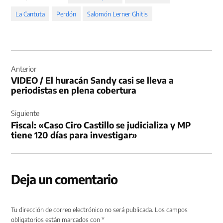
La Cantuta
Perdón
Salomón Lerner Ghitis
Navegación
de
Anterior
VIDEO / El huracán Sandy casi se lleva a
entradas
periodistas en plena cobertura
Siguiente
Fiscal: «Caso Ciro Castillo se judicializa y MP
tiene 120 días para investigar»
Deja un comentario
Tu dirección de correo electrónico no será publicada.
Los campos
obligatorios están marcados con
*