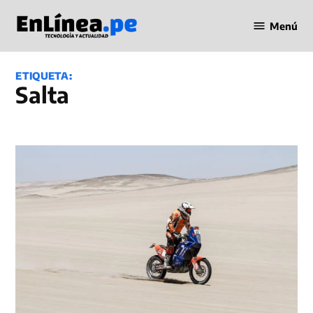
Saltar
Menú
al
Periodismo
contenido
en Línea
ETIQUETA:
Salta