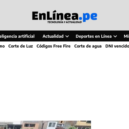
ligencia artificial
Actualidad
Deportes en Línea
Mi
Open
Open
smo
Corte de Luz
Códigos Free Fire
Corte de agua
DNI vencid
dropdown
dropdo
menu
menu