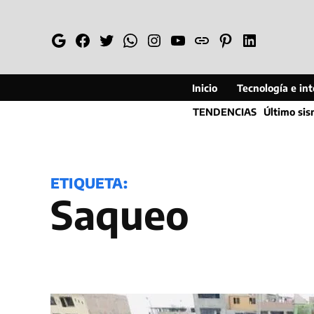
Saltar
al
Google
Facebook
Twitter
Whatsapp
Instagram
YouTube
Web
Pinterest
Linkedin
contenido
Inicio
Tecnología e inte
TENDENCIAS
Último si
ETIQUETA:
Saqueo