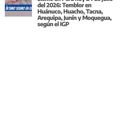
del 2026: Temblor en
Huánuco, Huacho, Tacna,
Arequipa, Junín y Moquegua,
según el IGP