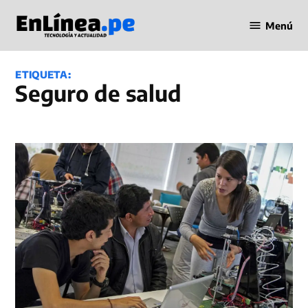
Saltar
Menú
al
Periodismo
contenido
en Línea
ETIQUETA:
seguro de salud