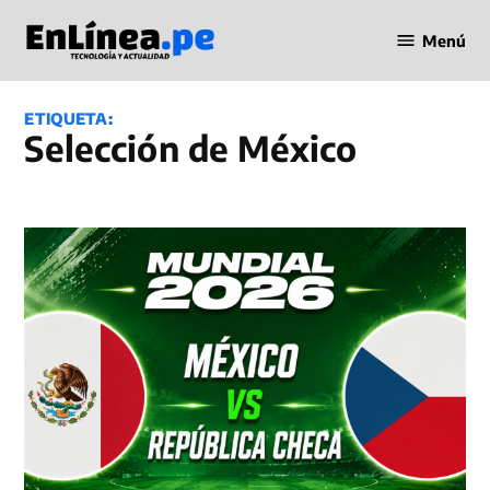
Saltar
Menú
al
Periodismo
contenido
en Línea
ETIQUETA:
Selección de México