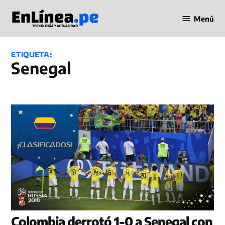
Saltar
Menú
al
Periodismo
contenido
en Línea
ETIQUETA:
Senegal
Colombia derrotó 1-0 a Senegal con