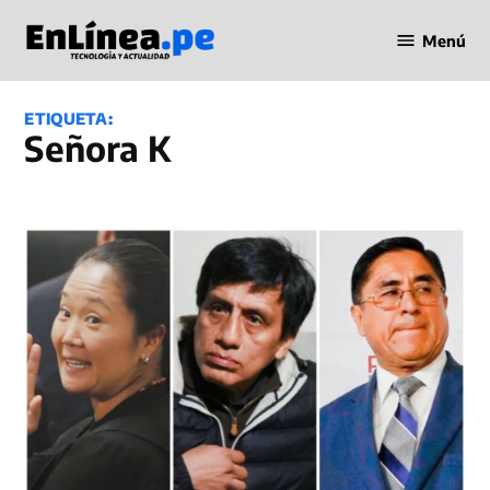
Saltar
Menú
al
Periodismo
contenido
en Línea
ETIQUETA:
Señora K