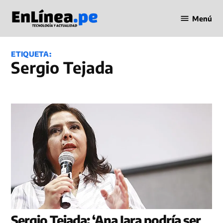
Saltar
Menú
al
Periodismo
contenido
en Línea
ETIQUETA:
Sergio Tejada
Sergio Tejada: ‘Ana Jara podría ser