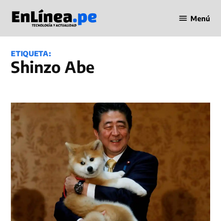
Saltar
Menú
al
Periodismo
contenido
en Línea
ETIQUETA:
Shinzo Abe