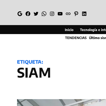
Saltar
al
Google
Facebook
Twitter
Whatsapp
Instagram
YouTube
Web
Pinterest
Linkedin
contenido
Inicio
Tecnología e inte
TENDENCIAS
Último si
ETIQUETA:
SIAM