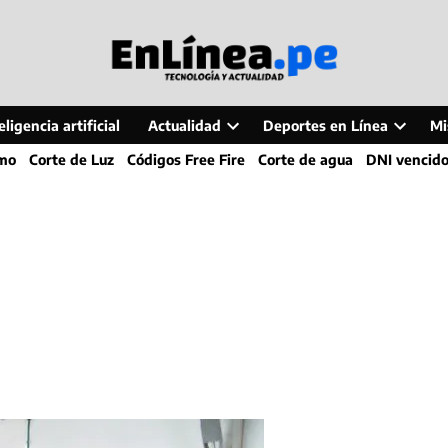
ligencia artificial
Actualidad
Deportes en Línea
Mi
Open
Open
smo
Corte de Luz
Códigos Free Fire
Corte de agua
DNI vencid
dropdown
dropdo
menu
menu