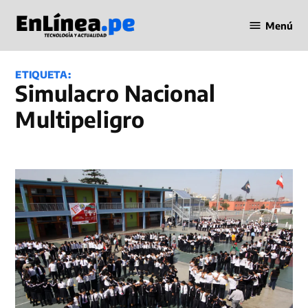
Saltar
Menú
al
Periodismo
contenido
en Línea
ETIQUETA:
Simulacro Nacional
Multipeligro