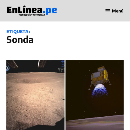
Saltar
Menú
al
Periodismo
contenido
en Línea
ETIQUETA:
Sonda