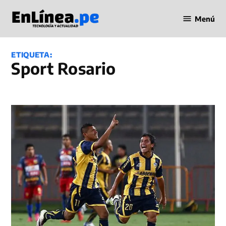
Saltar
Menú
al
Periodismo
contenido
en Línea
ETIQUETA:
Sport Rosario