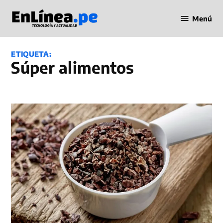
Saltar
Menú
al
Periodismo
contenido
en Línea
ETIQUETA:
súper alimentos