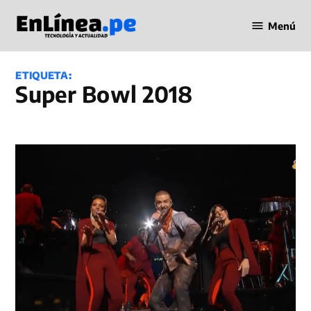
Saltar
Menú
al
Periodismo
contenido
en Línea
ETIQUETA:
Super Bowl 2018