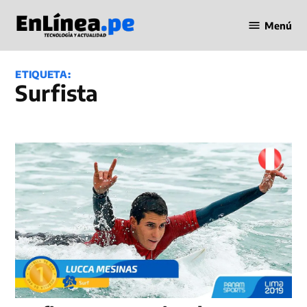
Saltar
Menú
al
Periodismo
contenido
en Línea
ETIQUETA:
Surfista