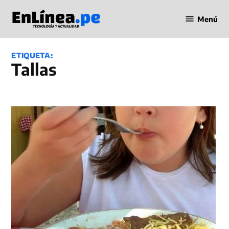
Saltar
Menú
al
Periodismo
contenido
en Línea
ETIQUETA:
Tallas