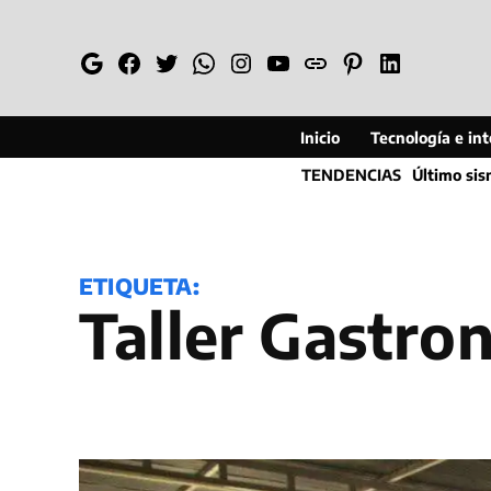
Saltar
al
Google
Facebook
Twitter
Whatsapp
Instagram
YouTube
Web
Pinterest
Linkedin
contenido
Inicio
Tecnología e inte
TENDENCIAS
Último si
ETIQUETA:
Taller Gastr