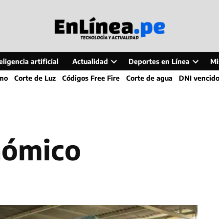
ligencia artificial
Actualidad
Deportes en Línea
Mi
Open
Open
smo
Corte de Luz
Códigos Free Fire
Corte de agua
DNI vencid
dropdown
dropdo
menu
menu
onómico