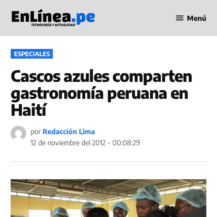
Saltar
Menú
al
Periodismo
contenido
en Línea
PUBLICADO
ESPECIALES
EN
Cascos azules comparten
gastronomía peruana en
Haití
por
Redacción Lima
12 de noviembre del 2012 - 00:08:29