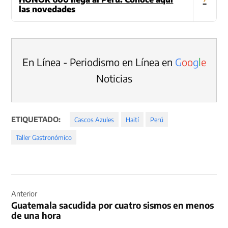
las novedades
En Línea - Periodismo en Línea en
G
o
o
g
l
e
Noticias
ETIQUETADO:
Cascos Azules
Haití
Perú
Taller Gastronómico
Navegación
de
Anterior
Guatemala sacudida por cuatro sismos en menos
entradas
de una hora