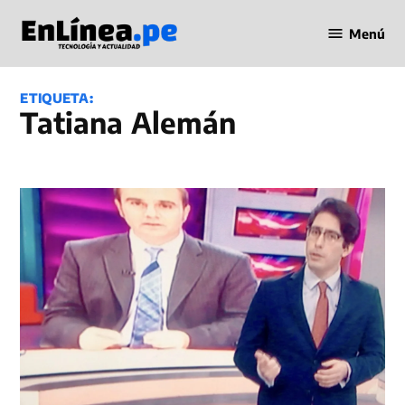
Saltar
Menú
al
Periodismo
contenido
en Línea
ETIQUETA:
Tatiana Alemán