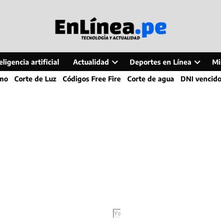
ligencia artificial
Actualidad
Deportes en Línea
Mi
Open
Open
smo
Corte de Luz
Códigos Free Fire
Corte de agua
DNI vencid
dropdown
dropdo
menu
menu