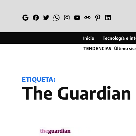
Saltar
al
Google
Facebook
Twitter
Whatsapp
Instagram
YouTube
Web
Pinterest
Linkedin
contenido
Inicio
Tecnología e inte
TENDENCIAS
Último si
ETIQUETA:
The Guardian