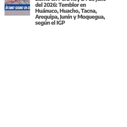
del 2026: Temblor en
Huánuco, Huacho, Tacna,
Arequipa, Junín y Moquegua,
según el IGP