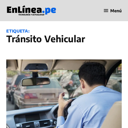
Saltar
Menú
al
Periodismo
contenido
en Línea
ETIQUETA:
Tránsito Vehicular