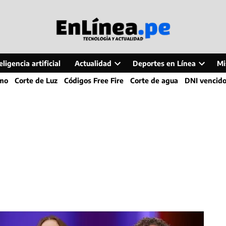
ligencia artificial
Actualidad
Deportes en Línea
Mi
Open
Open
smo
Corte de Luz
Códigos Free Fire
Corte de agua
DNI vencid
dropdown
dropdo
menu
menu