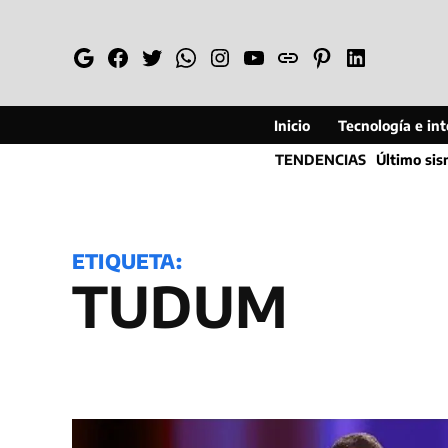
Saltar
al
Google
Facebook
Twitter
Whatsapp
Instagram
YouTube
Web
Pinterest
Linkedin
contenido
Inicio
Tecnología e inte
TENDENCIAS
Último si
ETIQUETA:
TUDUM