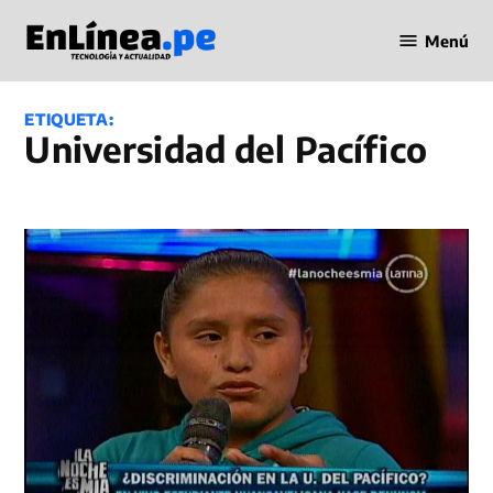
Saltar
Menú
al
Periodismo
contenido
en Línea
ETIQUETA:
Universidad del Pacífico