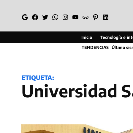
Saltar
al
Google
Facebook
Twitter
Whatsapp
Instagram
YouTube
Web
Pinterest
Linkedin
contenido
Inicio
Tecnología e inte
TENDENCIAS
Último si
ETIQUETA:
universidad 