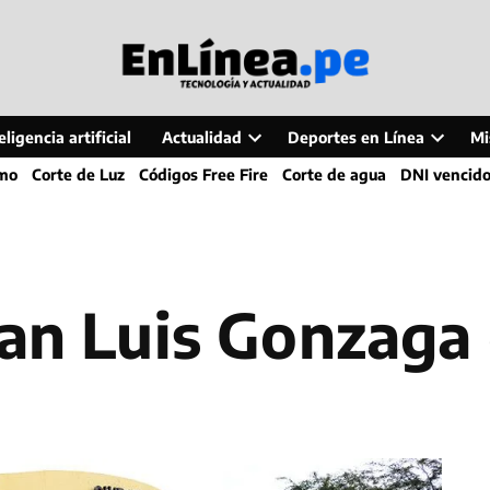
ligencia artificial
Actualidad
Deportes en Línea
Mi
Open
Open
smo
Corte de Luz
Códigos Free Fire
Corte de agua
DNI vencid
dropdown
dropdo
menu
menu
San Luis Gonzaga 