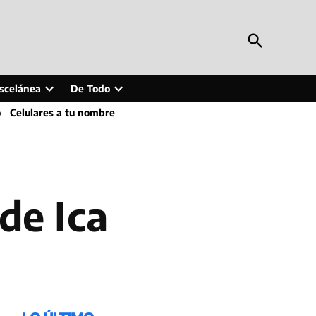
Open
Periodismo en Línea
Search
Inteligencia artificial, tecnología, tendencias,
actualidad y más
scelánea
De Todo
Open
Open
o
Celulares a tu nombre
wn
dropdown
dropdown
menu
menu
de Ica