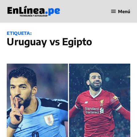
Saltar
Menú
al
Periodismo
contenido
en Línea
ETIQUETA:
Uruguay vs Egipto