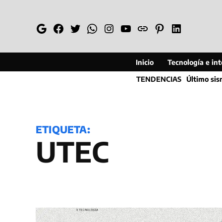
Saltar
al
Google
Facebook
Twitter
Whatsapp
Instagram
YouTube
Web
Pinterest
Linkedin
contenido
Inicio
Tecnología e inte
TENDENCIAS
Último si
ETIQUETA:
UTEC