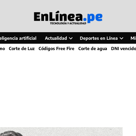
ligencia artificial
Actualidad
Deportes en Línea
Mi
Open
Open
smo
Corte de Luz
Códigos Free Fire
Corte de agua
DNI vencid
dropdown
dropdo
menu
menu