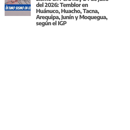
del 2026: Temblor en
Huánuco, Huacho, Tacna,
Arequipa, Junín y Moquegua,
según el IGP