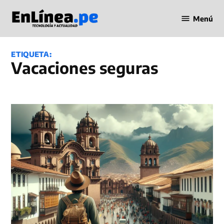
Saltar
Menú
al
Periodismo
contenido
en Línea
ETIQUETA:
Vacaciones seguras