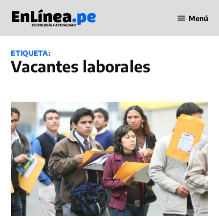
Saltar
Menú
al
Periodismo
contenido
en Línea
ETIQUETA:
vacantes laborales