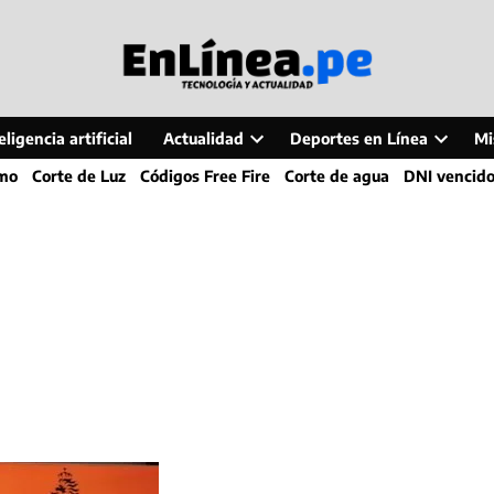
ligencia artificial
Actualidad
Deportes en Línea
Mi
Open
Open
smo
Corte de Luz
Códigos Free Fire
Corte de agua
DNI vencid
dropdown
dropdo
menu
menu