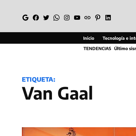
Saltar
al
Google
Facebook
Twitter
Whatsapp
Instagram
YouTube
Web
Pinterest
Linkedin
contenido
Inicio
Tecnología e inte
TENDENCIAS
Último si
ETIQUETA:
Van Gaal