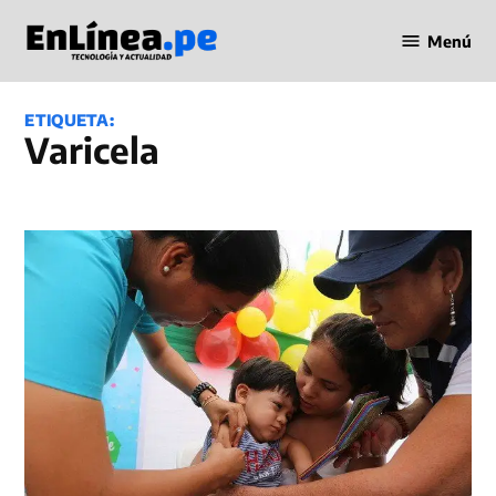
Saltar
Menú
al
Periodismo
contenido
en Línea
ETIQUETA:
varicela