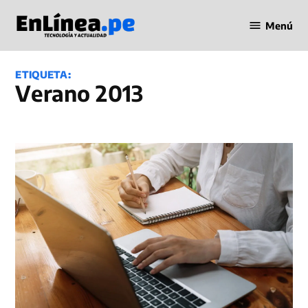
Saltar
Menú
al
Periodismo
contenido
en Línea
ETIQUETA:
Verano 2013