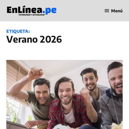
Saltar
Menú
al
Periodismo
contenido
en Línea
ETIQUETA:
verano 2026